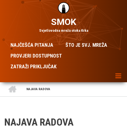
Skoči
na
glavni
SMOK
sadržaj
Svjetlovodna mreža otoka Krka
MAIN
NAJČEŠĆA PITANJA
ŠTO JE SVJ. MREŽA
NAVIGATION
PROVJERI DOSTUPNOST
ZATRAŽI PRIKLJUČAK
POČETNA
NAJAVA RADOVA
BREADCRUMB
NAJAVA RADOVA