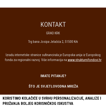
KONTAKT
GRAD KRK
Trg bana Josipa Jelačića 2, 51500 Krk
Izradu internetske stranice sufinancirala je Europska unija iz Europskog
fonda za regionalni razvoj. Više informacija na
www.strukturnifondovi.hr
IMATE PITANJE?
PODNOŽJE
ŠTO JE SVJETLOVODNA MREŽA
NAJČEŠĆA PITANJA
KORISTIMO KOLAČIĆE U SVRHU PERSONALIZACIJE, ANALIZE I
PRUŽANJA BOLJEG KORISNIČKOG ISKUSTVA