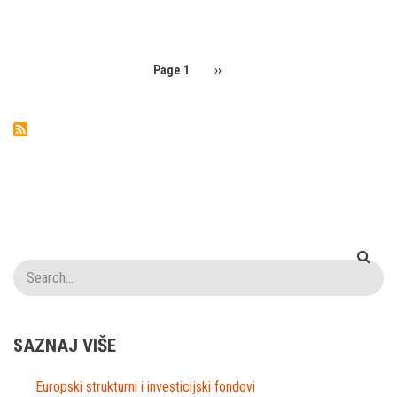
PAGINATION
Page 1
Next
››
page
Pretraga
SAZNAJ VIŠE
Europski strukturni i investicijski fondovi